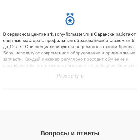
В сервисном центре srk.sony-fixmaster.ru в Саранске работают
опытные мастера с профильным образованием и стажем от 5
до 12 лет. Они специализируются на ремонте техники бренда
Sony, используют современное оборудование и оригинальные
запчасти. Каждый инженер регулярно проходит обучение и
сертификацию, что позволяет быстро и точноdiagnostikировать
поломки и восстанавливать технику с сохранением гарантии
Развернуть
до 3 лет. Наши мастера решают сложные случаи: от замены
матриц и материнских плат до ремонта после залития и
восстановления данных. Благодаря высокой квалификации и
ответственному подходу клиенты получают быстрый,
качественный ремонт и понятные объяснения по результатам
диагностики.
Вопросы и ответы