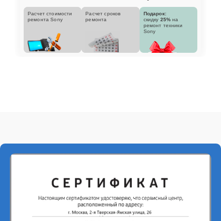
Расчет стоимости
Расчет сроков
Подарок:
ремонта Sony
ремонта
скидку
25%
на
ремонт техники
Sony