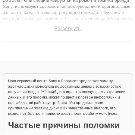
до 12 лет. Они специализируются на ремонте техники бренда
Sony, используют современное оборудование и оригинальные
запчасти. Каждый инженер регулярно проходит обучение и
сертификацию, что позволяет быстро и точноdiagnostikировать
поломки и восстанавливать технику с сохранением гарантии
Развернуть
до 3 лет. Наши мастера решают сложные случаи: от замены
матриц и материнских плат до ремонта после залития и
восстановления данных. Благодаря высокой квалификации и
ответственному подходу клиенты получают быстрый,
качественный ремонт и понятные объяснения по результатам
диагностики.
Наш сервисный центр Sony в Саранске предлагает замену
жёсткого диска моноблока по доступным ценам с возможностью
получения скидок. Жёсткий диск играет ключевую роль в хранении
данных, и его поломка может привести к потере информации и
нестабильной работе устройства. Мы предоставляем
оригинальные жёсткие диски и их качественные аналоги, что
позволяет быстро и надёжно восстановить работу моноблока.
Частые причины поломки