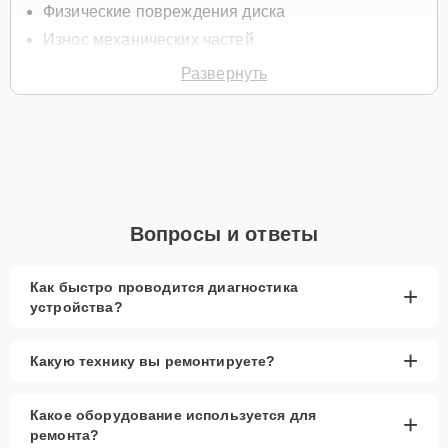
Физические повреждения диска
Износ механических частей
Ошибки при чтении данных
Развернуть
Перегрев устройства
Системные сбои
Для записи на замену жёсткого диска позвоните по телефону +7
(800) 100-91-25 или оставьте
Заявку на сайте
. Специалист
перезвонит вам в течение минуты для уточнения всех деталей и
записи на диагностику и замену.
Вопросы и ответы
Главные особенности
сервиса
Как быстро проводится диагностика
+
устройства?
Низкие цены и скидки
— доступные цены и
скидки на замену HDD.
+
Какую технику вы ремонтируете?
Срочный ремонт
— минимальные сроки
выполнения замены жёсткого диска.
Какое оборудование используется для
+
Доставка и выезд
— возможен выезд мастера
ремонта?
или доставка устройства в сервис.